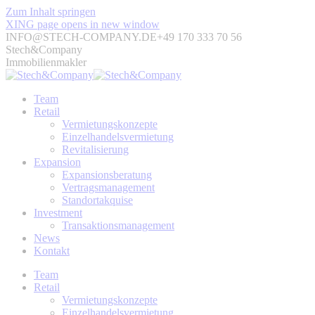
Zum Inhalt springen
XING page opens in new window
INFO@STECH-COMPANY.DE
+49 170 333 70 56
Stech&Company
Immobilienmakler
Team
Retail
Vermietungskonzepte
Einzelhandelsvermietung
Revitalisierung
Expansion
Expansionsberatung
Vertragsmanagement
Standortakquise
Investment
Transaktionsmanagement
News
Kontakt
Team
Retail
Vermietungskonzepte
Einzelhandelsvermietung