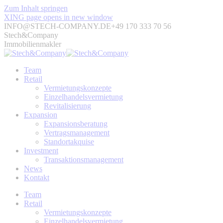
Zum Inhalt springen
XING page opens in new window
INFO@STECH-COMPANY.DE
+49 170 333 70 56
Stech&Company
Immobilienmakler
Team
Retail
Vermietungskonzepte
Einzelhandelsvermietung
Revitalisierung
Expansion
Expansionsberatung
Vertragsmanagement
Standortakquise
Investment
Transaktionsmanagement
News
Kontakt
Team
Retail
Vermietungskonzepte
Einzelhandelsvermietung