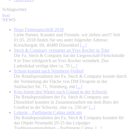
Schlagwörter
Retail
NEWS
Neue Firmenanschrift 2018
Liebe Partner, Kunden und Freunde, wir ziehen um!!! Seit
01.05. 2018 finden Sie uns unter folgender Adresse:
Kreuzbergstr. 69, 40489 Düsseldorf
[...]
Stech & Company vermietet an Yves Rocher in Trier
Die Fa. Stech & Company hat die Liegenschaft Fleischstraße
9 in Trier erfolgreich an Yves Rocher vermittelt. Das
Ladenlokal verfügt über ca. 70
[...]
Schum kommt nach Nürnberg-Veilhof
Die Retailspezialisten der Fa. Stech & Company konnte durch
die Vermietung der Fläche von DM Drogerie in der
Sulzbacher Str. 71, Nürnberg, mit
[...]
Kjus bringt den Winter nach Gstaad in der Schweiz
Die Retailspezialisten der Fa. Stech & Company aus
Düsseldorf konnten in Zusammenarbeit mit dem Büro der
Comfort in der Schweiz, eine ca. 250 m²
[...]
Leipzig – Parfümerie Catina zieht um
Die Retailspezialisten der Fa. Stech & Company konnten für
das Objekt Neumarkt 29-33 das Leipziger
Traditionsunternehmen – Parfümerie Catina,
[...]