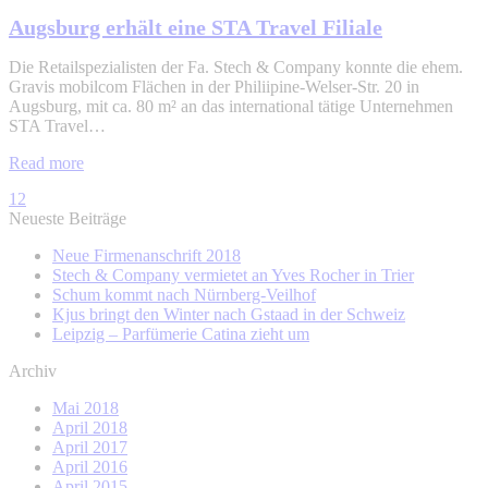
Augsburg erhält eine STA Travel Filiale
Die Retailspezialisten der Fa. Stech & Company konnte die ehem.
Gravis mobilcom Flächen in der Philiipine-Welser-Str. 20 in
Augsburg, mit ca. 80 m² an das international tätige Unternehmen
STA Travel…
Read more
1
2
Neueste Beiträge
Neue Firmenanschrift 2018
Stech & Company vermietet an Yves Rocher in Trier
Schum kommt nach Nürnberg-Veilhof
Kjus bringt den Winter nach Gstaad in der Schweiz
Leipzig – Parfümerie Catina zieht um
Archiv
Mai 2018
April 2018
April 2017
April 2016
April 2015