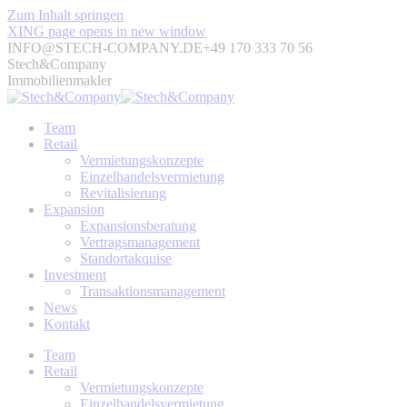
Zum Inhalt springen
XING page opens in new window
INFO@STECH-COMPANY.DE
+49 170 333 70 56
Stech&Company
Immobilienmakler
Team
Retail
Vermietungskonzepte
Einzelhandelsvermietung
Revitalisierung
Expansion
Expansionsberatung
Vertragsmanagement
Standortakquise
Investment
Transaktionsmanagement
News
Kontakt
Team
Retail
Vermietungskonzepte
Einzelhandelsvermietung