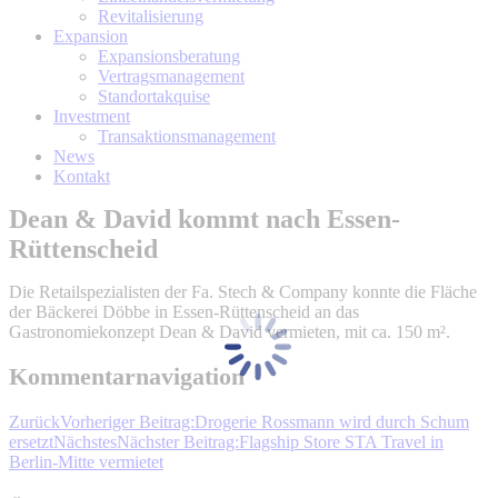
Revitalisierung
Expansion
Expansionsberatung
Vertragsmanagement
Standortakquise
Investment
Transaktionsmanagement
News
Kontakt
Dean & David kommt nach Essen-
Rüttenscheid
Die Retailspezialisten der Fa. Stech & Company konnte die Fläche
der Bäckerei Döbbe in Essen-Rüttenscheid an das
Gastronomiekonzept Dean & David vermieten, mit ca. 150 m².
Kommentarnavigation
Zurück
Vorheriger Beitrag:
Drogerie Rossmann wird durch Schum
ersetzt
Nächstes
Nächster Beitrag:
Flagship Store STA Travel in
Berlin-Mitte vermietet