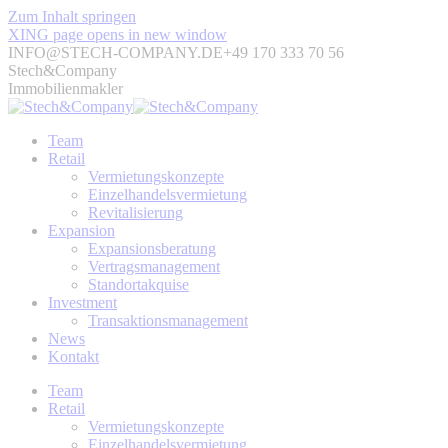
Zum Inhalt springen
XING page opens in new window
INFO@STECH-COMPANY.DE
+49 170 333 70 56
Stech&Company
Immobilienmakler
Team
Retail
Vermietungskonzepte
Einzelhandelsvermietung
Revitalisierung
Expansion
Expansionsberatung
Vertragsmanagement
Standortakquise
Investment
Transaktionsmanagement
News
Kontakt
Team
Retail
Vermietungskonzepte
Einzelhandelsvermietung