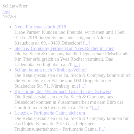
Schlagwörter
Retail
NEWS
Neue Firmenanschrift 2018
Liebe Partner, Kunden und Freunde, wir ziehen um!!! Seit
01.05. 2018 finden Sie uns unter folgender Adresse:
Kreuzbergstr. 69, 40489 Düsseldorf
[...]
Stech & Company vermietet an Yves Rocher in Trier
Die Fa. Stech & Company hat die Liegenschaft Fleischstraße
9 in Trier erfolgreich an Yves Rocher vermittelt. Das
Ladenlokal verfügt über ca. 70
[...]
Schum kommt nach Nürnberg-Veilhof
Die Retailspezialisten der Fa. Stech & Company konnte durch
die Vermietung der Fläche von DM Drogerie in der
Sulzbacher Str. 71, Nürnberg, mit
[...]
Kjus bringt den Winter nach Gstaad in der Schweiz
Die Retailspezialisten der Fa. Stech & Company aus
Düsseldorf konnten in Zusammenarbeit mit dem Büro der
Comfort in der Schweiz, eine ca. 250 m²
[...]
Leipzig – Parfümerie Catina zieht um
Die Retailspezialisten der Fa. Stech & Company konnten für
das Objekt Neumarkt 29-33 das Leipziger
Traditionsunternehmen – Parfümerie Catina,
[...]