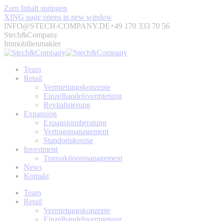
Zum Inhalt springen
XING page opens in new window
INFO@STECH-COMPANY.DE
+49 170 333 70 56
Stech&Company
Immobilienmakler
Team
Retail
Vermietungskonzepte
Einzelhandelsvermietung
Revitalisierung
Expansion
Expansionsberatung
Vertragsmanagement
Standortakquise
Investment
Transaktionsmanagement
News
Kontakt
Team
Retail
Vermietungskonzepte
Einzelhandelsvermietung