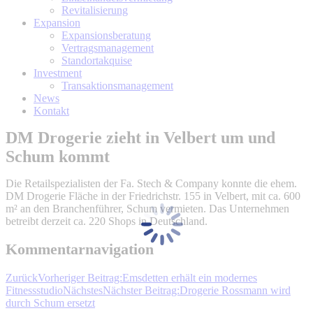
Revitalisierung
Expansion
Expansionsberatung
Vertragsmanagement
Standortakquise
Investment
Transaktionsmanagement
News
Kontakt
DM Drogerie zieht in Velbert um und
Schum kommt
Die Retailspezialisten der Fa. Stech & Company konnte die ehem.
DM Drogerie Fläche in der Friedrichstr. 155 in Velbert, mit ca. 600
m² an den Branchenführer, Schum vermieten. Das Unternehmen
betreibt derzeit ca. 220 Shops in Deutschland.
Kommentarnavigation
Zurück
Vorheriger Beitrag:
Emsdetten erhält ein modernes
Fitnessstudio
Nächstes
Nächster Beitrag:
Drogerie Rossmann wird
durch Schum ersetzt