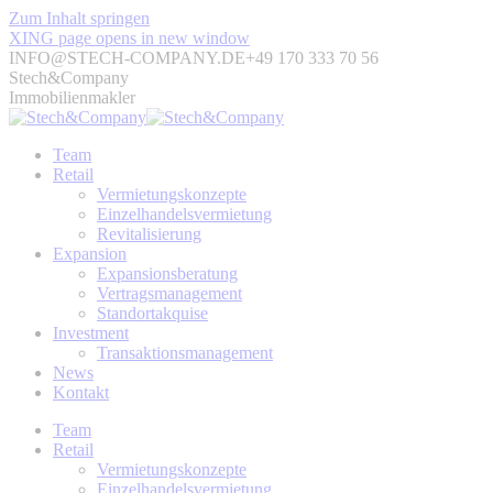
Zum Inhalt springen
XING page opens in new window
INFO@STECH-COMPANY.DE
+49 170 333 70 56
Stech&Company
Immobilienmakler
Team
Retail
Vermietungskonzepte
Einzelhandelsvermietung
Revitalisierung
Expansion
Expansionsberatung
Vertragsmanagement
Standortakquise
Investment
Transaktionsmanagement
News
Kontakt
Team
Retail
Vermietungskonzepte
Einzelhandelsvermietung